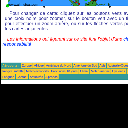
Pour changer de carte: cliquez sur les boutons verts a
une croix noire pour zoomer, sur le bouton vert avec un ti
pour effectuer un zoom arrière, ou sur les flèches vertes p
les cartes adjacentes.
Les informations qui figurent sur ce site font l'objet d'une
cl
responsabilité
Aéroports :
Europe
Afrique
Amérique du Nord
Amérique du Sud
Asie
Australie-Océ
Images satellite
Météo aéroports
Prévisions 10 jours
Climat
Météo marine
Cyclones
Langues
Contact
Actualités
A propos