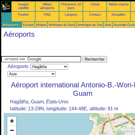
Images
Météo
Prévisions 10
Climat
Météo marine
satellite
aéroports
jours
Foudre
FAQ
Langues
Contact
Actualités
Aéroports :
Europe
Afrique
Amérique du Nord
Amérique du Sud
Asie
Australie-Océ
Aéroports
Aéroports :
Aéroport international Antonio-B.-Won-
Guam
Hagåtña, Guam, États-Unis
latitude: 13-29N, longitude: 144-48E, altitude: 91 m
+
−