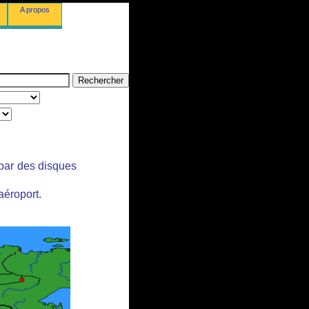
A propos
 par des disques
aéroport.