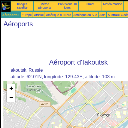
Images
Météo
Prévisions 10
Climat
Météo marine
satellite
aéroports
jours
Aéroports :
Europe
Afrique
Amérique du Nord
Amérique du Sud
Asie
Australie-Océ
Aéroports
Aéroport d'Iakoutsk
Iakoutsk, Russie
latitude: 62-01N, longitude: 129-43E, altitude: 103 m
+
−