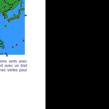
tons verts avec
rt avec un tiret
ches vertes pour