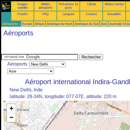
Images
Météo
Prévisions 10
Climat
Météo marine
satellite
aéroports
jours
Foudre
FAQ
Langues
Contact
Actualités
Aéroports :
Europe
Afrique
Amérique du Nord
Amérique du Sud
Asie
Australie-Océ
Aéroports
Aéroports :
Aéroport international Indira-Gand
New Delhi, Inde
latitude: 28-34N, longitude: 077-07E, altitude: 220 m
+
−