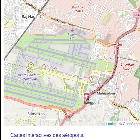
Leaflet
| © OpenStreet
Cartes interactives des aéroports.