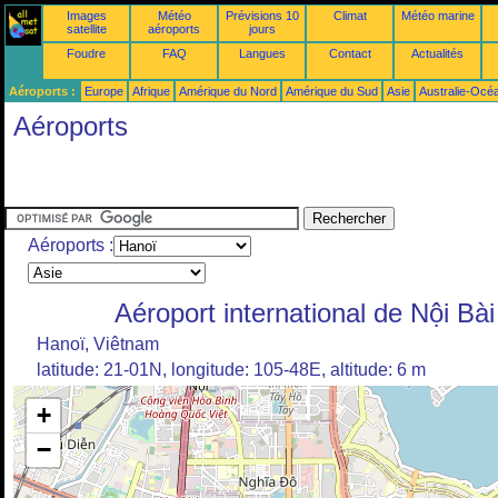
Images
Météo
Prévisions 10
Climat
Météo marine
satellite
aéroports
jours
Foudre
FAQ
Langues
Contact
Actualités
Aéroports :
Europe
Afrique
Amérique du Nord
Amérique du Sud
Asie
Australie-Océ
Aéroports
Aéroports :
Aéroport international de Nội Bài
Hanoï, Viêtnam
latitude: 21-01N, longitude: 105-48E, altitude: 6 m
+
−