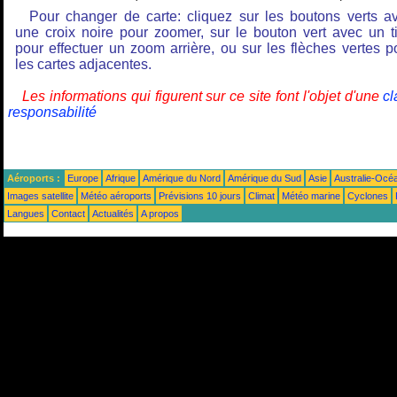
Pour changer de carte: cliquez sur les boutons verts a
une croix noire pour zoomer, sur le bouton vert avec un ti
pour effectuer un zoom arrière, ou sur les flèches vertes p
les cartes adjacentes.
Les informations qui figurent sur ce site font l'objet d'une
cl
responsabilité
Aéroports :
Europe
Afrique
Amérique du Nord
Amérique du Sud
Asie
Australie-Océ
Images satellite
Météo aéroports
Prévisions 10 jours
Climat
Météo marine
Cyclones
Langues
Contact
Actualités
A propos