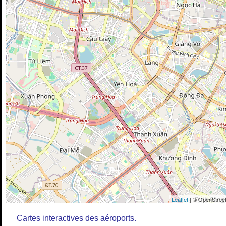
Leaflet
| © OpenStreet
Cartes interactives des aéroports.