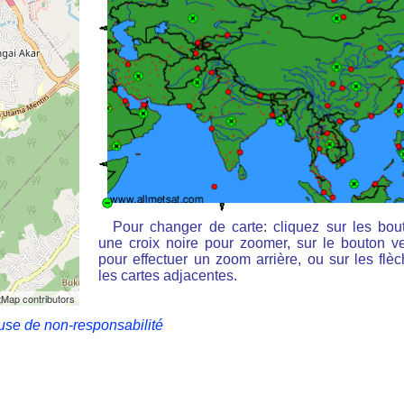
Pour changer de carte: cliquez sur les bou
une croix noire pour zoomer, sur le bouton ve
pour effectuer un zoom arrière, ou sur les flè
les cartes adjacentes.
Map contributors
use de non-responsabilité