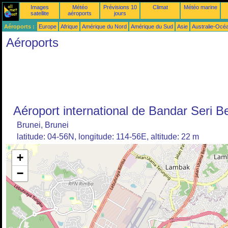
Images
Météo
Prévisions 10
Climat
Météo marine
satellite
aéroports
jours
Aéroports :
Europe
Afrique
Amérique du Nord
Amérique du Sud
Asie
Australie-Océ
Aéroports
Aéroport international de Bandar Seri 
Brunei, Brunei
latitude: 04-56N, longitude: 114-56E, altitude: 22 m
+
−