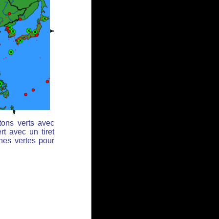
tons verts avec
rt avec un tiret
ches vertes pour