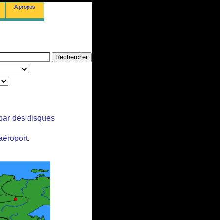
A propos
 par des disques
aéroport.