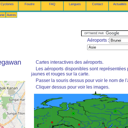
Cyclones
Foudre
FAQ
Langues
Contact
Actualités
anie
Autres
Aéroports :
Begawan
Cartes interactives des aéroports.
Les aéroports disponibles sont représentées
jaunes et rouges sur la carte.
Passer la souris dessus pour voir le nom de l'
Cliquer dessus pour voir les images.