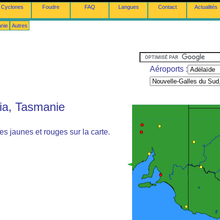
Cyclones
Foudre
FAQ
Langues
Contact
Actualités
anie
Autres
Aéroports :
ria, Tasmanie
s jaunes et rouges sur la carte.