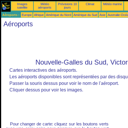
Images
Météo
Prévisions 10
Climat
Météo marine
satellite
aéroports
jours
Aéroports :
Europe
Afrique
Amérique du Nord
Amérique du Sud
Asie
Australie-Océ
Aéroports
Nouvelle-Galles du Sud, Victo
Cartes interactives des aéroports.
Les aéroports disponibles sont représentées par des disque
Passer la souris dessus pour voir le nom de l'aéroport.
Cliquer dessus pour voir les images.
Pour changer de carte: cliquez sur les boutons verts