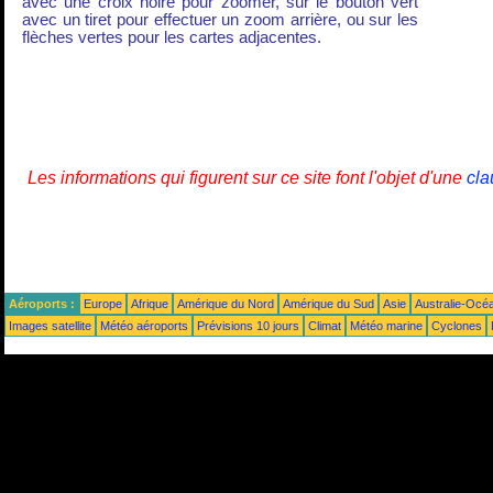
avec une croix noire pour zoomer, sur le bouton vert
avec un tiret pour effectuer un zoom arrière, ou sur les
flèches vertes pour les cartes adjacentes.
Les informations qui figurent sur ce site font l'objet d'une
cla
Aéroports :
Europe
Afrique
Amérique du Nord
Amérique du Sud
Asie
Australie-Océ
Images satellite
Météo aéroports
Prévisions 10 jours
Climat
Météo marine
Cyclones