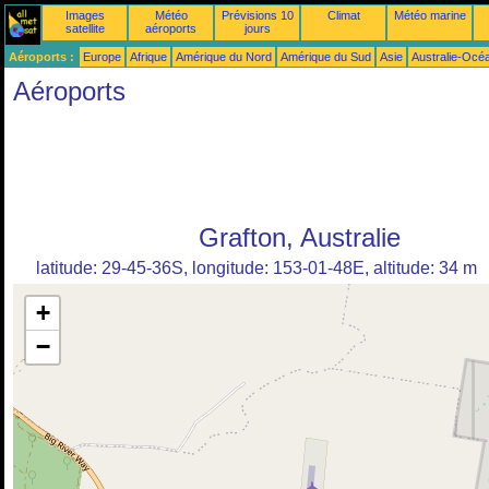
Images
Météo
Prévisions 10
Climat
Météo marine
satellite
aéroports
jours
Aéroports :
Europe
Afrique
Amérique du Nord
Amérique du Sud
Asie
Australie-Océ
Aéroports
Grafton, Australie
latitude: 29-45-36S, longitude: 153-01-48E, altitude: 34 m
+
−