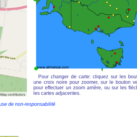
Pour changer de carte: cliquez sur les bou
une croix noire pour zoomer, sur le bouton ve
pour effectuer un zoom arrière, ou sur les flè
les cartes adjacentes.
Map contributors
use de non-responsabilité