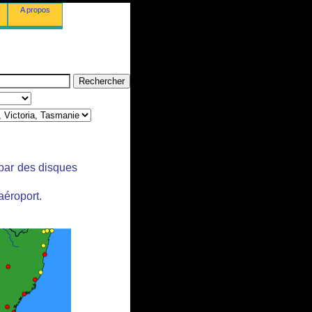
A propos
 par des disques
aéroport.