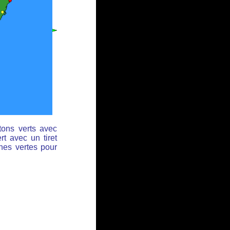
tons verts avec
rt avec un tiret
ches vertes pour