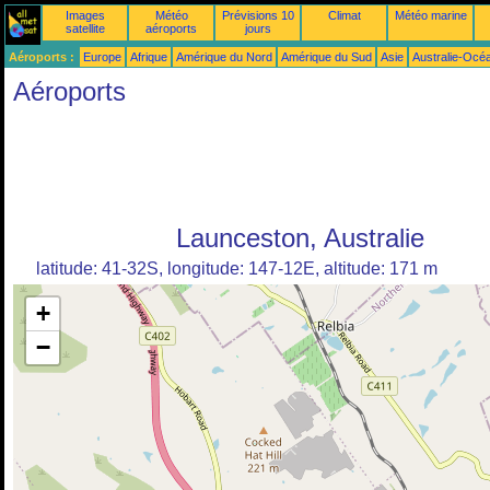
Images
Météo
Prévisions 10
Climat
Météo marine
satellite
aéroports
jours
Aéroports :
Europe
Afrique
Amérique du Nord
Amérique du Sud
Asie
Australie-Océ
Aéroports
Launceston, Australie
latitude: 41-32S, longitude: 147-12E, altitude: 171 m
+
−