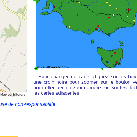
Pour changer de carte: cliquez sur les bou
une croix noire pour zoomer, sur le bouton ve
pour effectuer un zoom arrière, ou sur les flè
les cartes adjacentes.
Map contributors
use de non-responsabilité