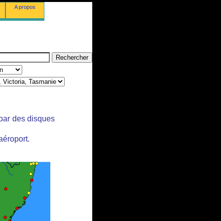
A propos
 par des disques
aéroport.