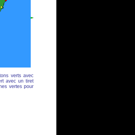
tons verts avec
rt avec un tiret
ches vertes pour