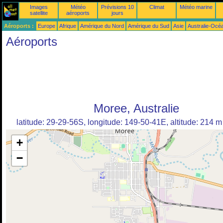
Images
Météo
Prévisions 10
Climat
Météo marine
satellite
aéroports
jours
Aéroports :
Europe
Afrique
Amérique du Nord
Amérique du Sud
Asie
Australie-Océ
Aéroports
Moree, Australie
latitude: 29-29-56S, longitude: 149-50-41E, altitude: 214 m
+
−