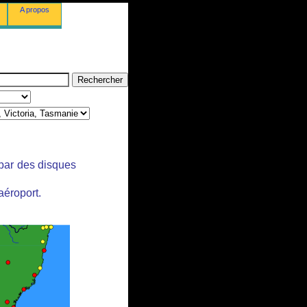
A propos
 par des disques
aéroport.