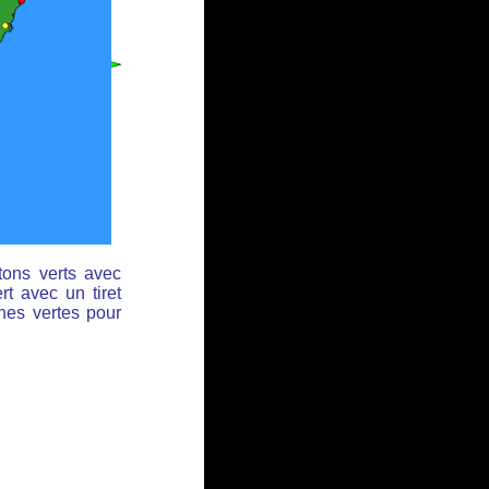
tons verts avec
rt avec un tiret
ches vertes pour