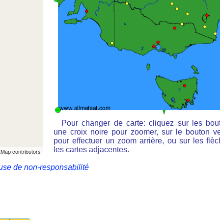
Pour changer de carte: cliquez sur les bou
une croix noire pour zoomer, sur le bouton ve
pour effectuer un zoom arrière, ou sur les flè
les cartes adjacentes.
Map contributors
use de non-responsabilité