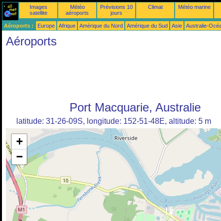
Images
Météo
Prévisions 10
Climat
Météo marine
satellite
aéroports
jours
Aéroports :
Europe
Afrique
Amérique du Nord
Amérique du Sud
Asie
Australie-Océ
Aéroports
Port Macquarie, Australie
latitude: 31-26-09S, longitude: 152-51-48E, altitude: 5 m
+
−