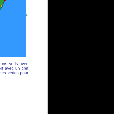
tons verts avec
rt avec un tiret
ches vertes pour