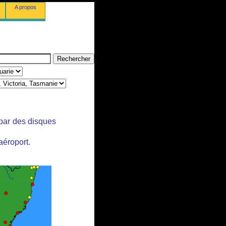
A propos
 par des disques
aéroport.