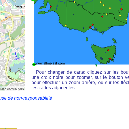
Pour changer de carte: cliquez sur les bou
une croix noire pour zoomer, sur le bouton ve
pour effectuer un zoom arrière, ou sur les flè
les cartes adjacentes.
Map contributors
use de non-responsabilité