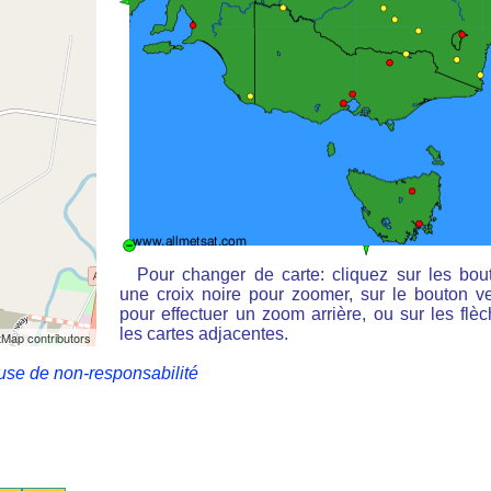
Pour changer de carte: cliquez sur les bou
une croix noire pour zoomer, sur le bouton ve
pour effectuer un zoom arrière, ou sur les flè
les cartes adjacentes.
Map contributors
use de non-responsabilité