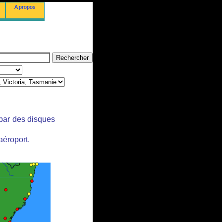
A propos
 par des disques
aéroport.