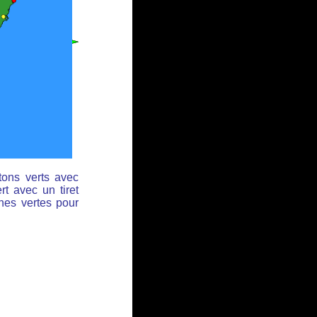
tons verts avec
rt avec un tiret
ches vertes pour