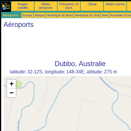
Images
Météo
Prévisions 10
Climat
Météo marine
satellite
aéroports
jours
Aéroports :
Europe
Afrique
Amérique du Nord
Amérique du Sud
Asie
Australie-Océ
Aéroports
Dubbo, Australie
latitude: 32-12S, longitude: 148-34E, altitude: 275 m
+
−