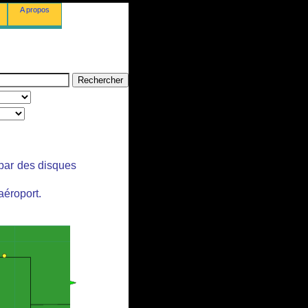
A propos
 par des disques
aéroport.