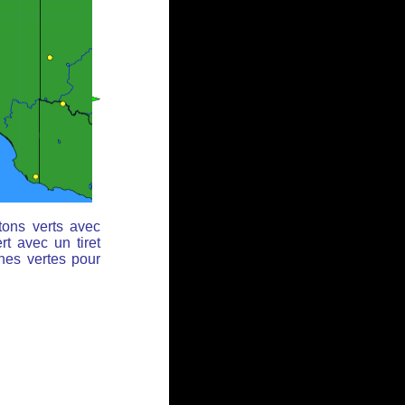
tons verts avec
rt avec un tiret
ches vertes pour