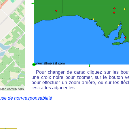
Pour changer de carte: cliquez sur les bou
une croix noire pour zoomer, sur le bouton ve
pour effectuer un zoom arrière, ou sur les flè
les cartes adjacentes.
Map contributors
use de non-responsabilité