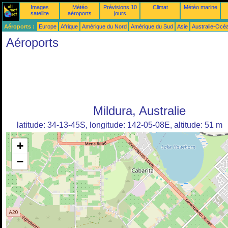
Images
Météo
Prévisions 10
Climat
Météo marine
satellite
aéroports
jours
Aéroports :
Europe
Afrique
Amérique du Nord
Amérique du Sud
Asie
Australie-Océ
Aéroports
Mildura, Australie
latitude: 34-13-45S, longitude: 142-05-08E, altitude: 51 m
+
−