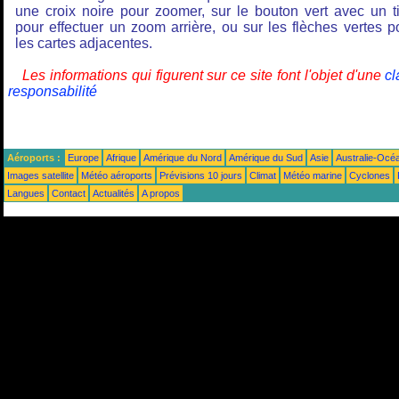
une croix noire pour zoomer, sur le bouton vert avec un ti
pour effectuer un zoom arrière, ou sur les flèches vertes p
les cartes adjacentes.
Les informations qui figurent sur ce site font l'objet d'une
cl
responsabilité
Aéroports :
Europe
Afrique
Amérique du Nord
Amérique du Sud
Asie
Australie-Océ
Images satellite
Météo aéroports
Prévisions 10 jours
Climat
Météo marine
Cyclones
Langues
Contact
Actualités
A propos