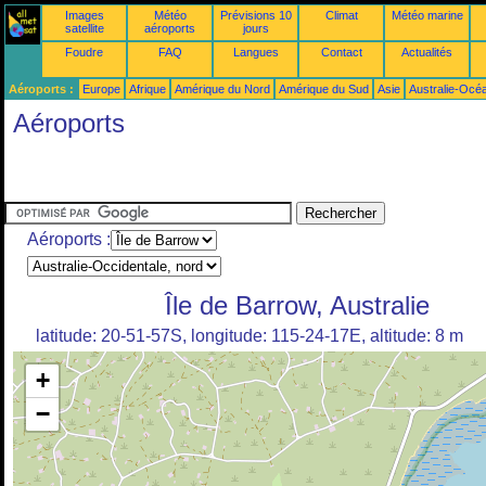
Images
Météo
Prévisions 10
Climat
Météo marine
satellite
aéroports
jours
Foudre
FAQ
Langues
Contact
Actualités
Aéroports :
Europe
Afrique
Amérique du Nord
Amérique du Sud
Asie
Australie-Océ
Aéroports
Aéroports :
Île de Barrow, Australie
latitude: 20-51-57S, longitude: 115-24-17E, altitude: 8 m
+
−