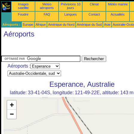
Images
Météo
Prévisions 10
Climat
Météo marine
satellite
aéroports
jours
Foudre
FAQ
Langues
Contact
Actualités
Aéroports :
Europe
Afrique
Amérique du Nord
Amérique du Sud
Asie
Australie-Océ
Aéroports
Aéroports :
Esperance, Australie
latitude: 33-41-04S, longitude: 121-49-22E, altitude: 143 m
+
−