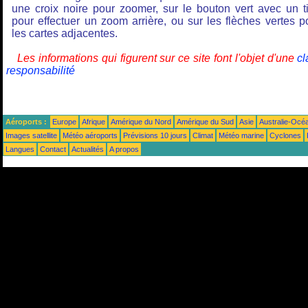
une croix noire pour zoomer, sur le bouton vert avec un ti
pour effectuer un zoom arrière, ou sur les flèches vertes p
les cartes adjacentes.
Les informations qui figurent sur ce site font l'objet d'une
cl
responsabilité
Aéroports :
Europe
Afrique
Amérique du Nord
Amérique du Sud
Asie
Australie-Océ
Images satellite
Météo aéroports
Prévisions 10 jours
Climat
Météo marine
Cyclones
Langues
Contact
Actualités
A propos