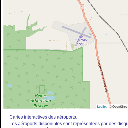
Leaflet
| © OpenStreet
Cartes interactives des aéroports.
Les aéroports disponibles sont représentées par des disq