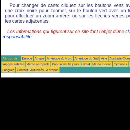
Pour changer de carte: cliquez sur les boutons verts a
une croix noire pour zoomer, sur le bouton vert avec un ti
pour effectuer un zoom arrière, ou sur les flèches vertes p
les cartes adjacentes.
Les informations qui figurent sur ce site font l'objet d'une
cl
responsabilité
Aéroports :
Europe
Afrique
Amérique du Nord
Amérique du Sud
Asie
Australie-Océ
Images satellite
Météo aéroports
Prévisions 10 jours
Climat
Météo marine
Cyclones
Langues
Contact
Actualités
A propos