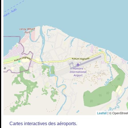
Leaflet
| © OpenStreet
Cartes interactives des aéroports.