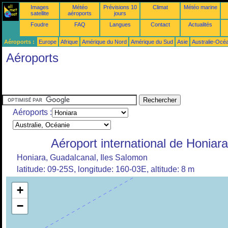
Images
Météo
Prévisions 10
Climat
Météo marine
satellite
aéroports
jours
Foudre
FAQ
Langues
Contact
Actualités
Aéroports :
Europe
Afrique
Amérique du Nord
Amérique du Sud
Asie
Australie-Océ
Aéroports
Aéroports :
Aéroport international de Honiara
Honiara, Guadalcanal, Iles Salomon
latitude: 09-25S, longitude: 160-03E, altitude: 8 m
+
−