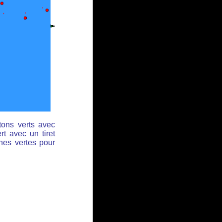
tons verts avec
rt avec un tiret
ches vertes pour