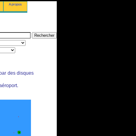
A propos
 par des disques
aéroport.