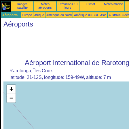
Images
Météo
Prévisions 10
Climat
Météo marine
satellite
aéroports
jours
Aéroports :
Europe
Afrique
Amérique du Nord
Amérique du Sud
Asie
Australie-Océ
Aéroports
Aéroport international de Raroton
Rarotonga, Îles Cook
latitude: 21-12S, longitude: 159-49W, altitude: 7 m
+
−