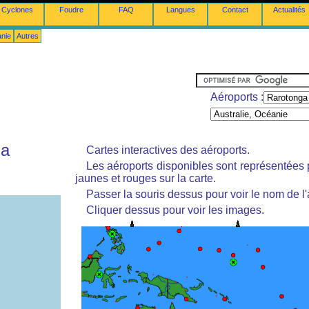
Cyclones
Foudre
FAQ
Langues
Contact
Actualités
anie
Autres
Aéroports :
ga
Cartes interactives des aéroports.
Les aéroports disponibles sont représentées
jaunes et rouges sur la carte.
Passer la souris dessus pour voir le nom de l'
Cliquer dessus pour voir les images.