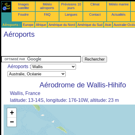
Images
Météo
Prévisions 10
Climat
Météo marine
satellite
aéroports
jours
Foudre
FAQ
Langues
Contact
Actualités
Aéroports :
Europe
Afrique
Amérique du Nord
Amérique du Sud
Asie
Australie-Océ
Aéroports
Aéroports :
Aérodrome de Wallis-Hihifo
Wallis, France
latitude: 13-14S, longitude: 176-10W, altitude: 23 m
+
−