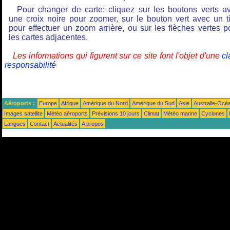
Pour changer de carte: cliquez sur les boutons verts a
une croix noire pour zoomer, sur le bouton vert avec un ti
pour effectuer un zoom arrière, ou sur les flèches vertes p
les cartes adjacentes.
Les informations qui figurent sur ce site font l'objet d'une
cl
responsabilité
Aéroports :
Europe
Afrique
Amérique du Nord
Amérique du Sud
Asie
Australie-Océ
Images satellite
Météo aéroports
Prévisions 10 jours
Climat
Météo marine
Cyclones
Langues
Contact
Actualités
A propos