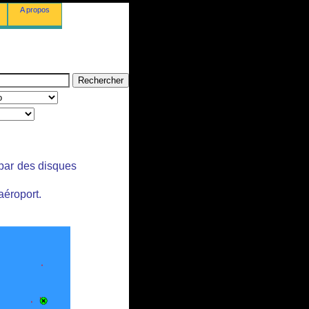
A propos
 par des disques
aéroport.