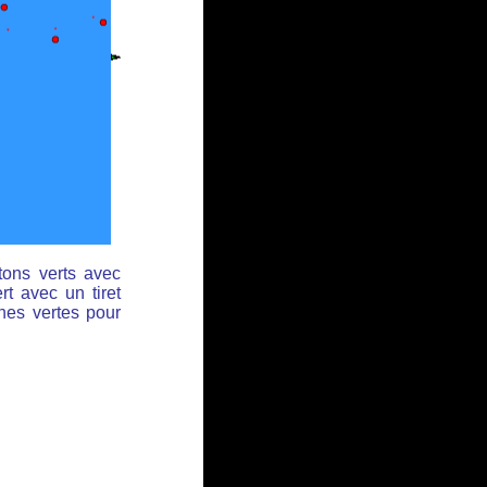
tons verts avec
rt avec un tiret
ches vertes pour