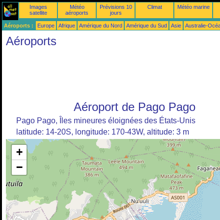
Images
Météo
Prévisions 10
Climat
Météo marine
satellite
aéroports
jours
Aéroports :
Europe
Afrique
Amérique du Nord
Amérique du Sud
Asie
Australie-Océ
Aéroports
Aéroport de Pago Pago
Pago Pago, Îles mineures éloignées des États-Unis
latitude: 14-20S, longitude: 170-43W, altitude: 3 m
+
−