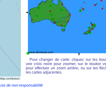
Pour changer de carte: cliquez sur les bou
une croix noire pour zoomer, sur le bouton ve
pour effectuer un zoom arrière, ou sur les flè
les cartes adjacentes.
Map contributors
use de non-responsabilité