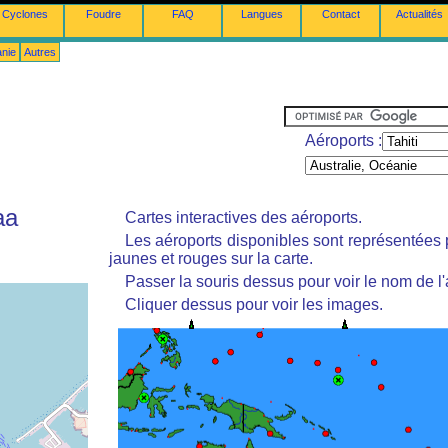
Cyclones
Foudre
FAQ
Langues
Contact
Actualités
anie
Autres
Aéroports :
aa
Cartes interactives des aéroports.
Les aéroports disponibles sont représentées
jaunes et rouges sur la carte.
Passer la souris dessus pour voir le nom de l'
Cliquer dessus pour voir les images.