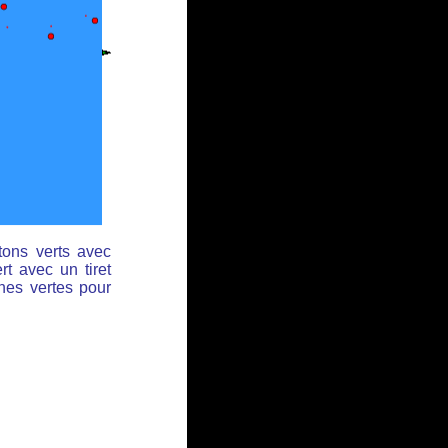
tons verts avec
rt avec un tiret
ches vertes pour