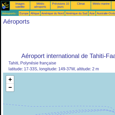
Images
Météo
Prévisions 10
Climat
Météo marine
satellite
aéroports
jours
Aéroports :
Europe
Afrique
Amérique du Nord
Amérique du Sud
Asie
Australie-Océ
Aéroports
Aéroport international de Tahiti-Fa
Tahiti, Polynésie française
latitude: 17-33S, longitude: 149-37W, altitude: 2 m
+
−