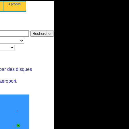
A propos
 par des disques
aéroport.