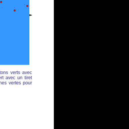
tons verts avec
rt avec un tiret
ches vertes pour