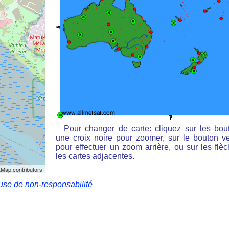
Pour changer de carte: cliquez sur les bou
une croix noire pour zoomer, sur le bouton ve
pour effectuer un zoom arrière, ou sur les flè
les cartes adjacentes.
Map contributors
use de non-responsabilité