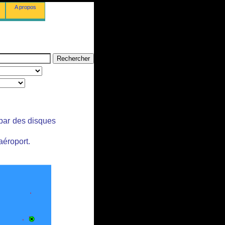
A propos
 par des disques
aéroport.