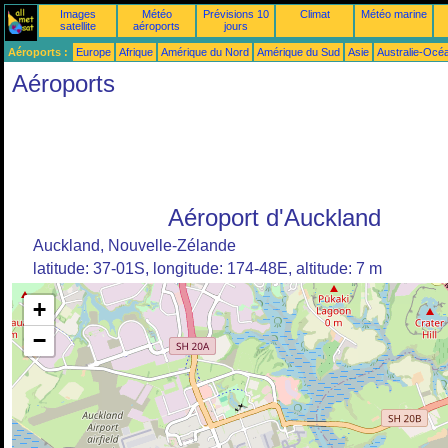
Images
Météo
Prévisions 10
Climat
Météo marine
satellite
aéroports
jours
Aéroports :
Europe
Afrique
Amérique du Nord
Amérique du Sud
Asie
Australie-Océ
Aéroports
Aéroport d'Auckland
Auckland, Nouvelle-Zélande
latitude: 37-01S, longitude: 174-48E, altitude: 7 m
+
−