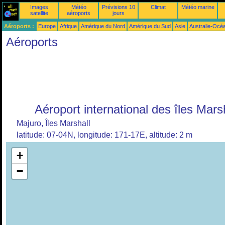
Images
Météo
Prévisions 10
Climat
Météo marine
satellite
aéroports
jours
Aéroports :
Europe
Afrique
Amérique du Nord
Amérique du Sud
Asie
Australie-Océ
Aéroports
Aéroport international des îles Mars
Majuro, Îles Marshall
latitude: 07-04N, longitude: 171-17E, altitude: 2 m
+
−