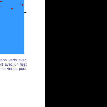
tons verts avec
rt avec un tiret
ches vertes pour