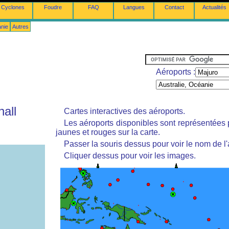
Cyclones
Foudre
FAQ
Langues
Contact
Actualités
anie
Autres
Aéroports :
hall
Cartes interactives des aéroports.
Les aéroports disponibles sont représentées
jaunes et rouges sur la carte.
Passer la souris dessus pour voir le nom de l'
Cliquer dessus pour voir les images.