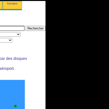
A propos
 par des disques
aéroport.