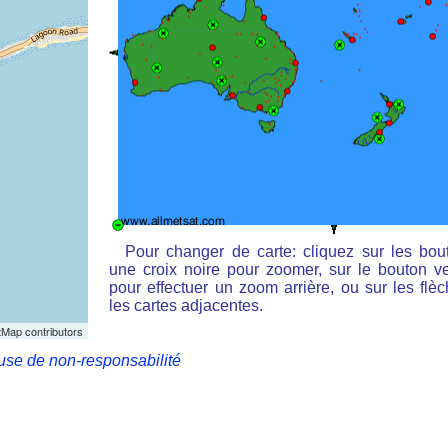
Pour changer de carte: cliquez sur les bou
une croix noire pour zoomer, sur le bouton ve
pour effectuer un zoom arrière, ou sur les flè
les cartes adjacentes.
Map contributors
use de non-responsabilité