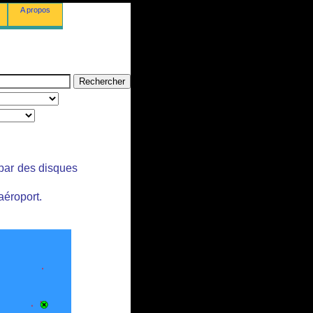
A propos
 par des disques
aéroport.