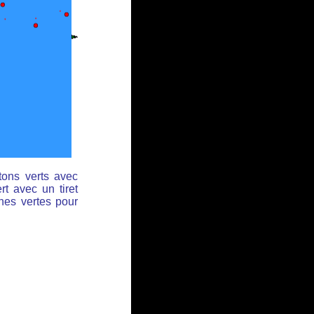
tons verts avec
rt avec un tiret
ches vertes pour