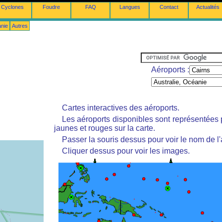
Cyclones
Foudre
FAQ
Langues
Contact
Actualités
anie
Autres
Aéroports :
Cartes interactives des aéroports.
Les aéroports disponibles sont représentées
jaunes et rouges sur la carte.
Passer la souris dessus pour voir le nom de l'
Cliquer dessus pour voir les images.