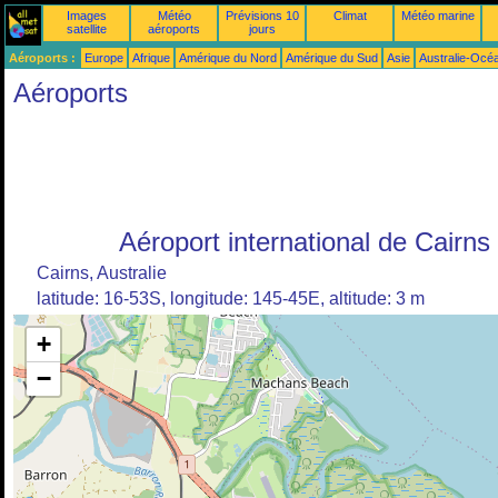
Images
Météo
Prévisions 10
Climat
Météo marine
satellite
aéroports
jours
Aéroports :
Europe
Afrique
Amérique du Nord
Amérique du Sud
Asie
Australie-Océ
Aéroports
Aéroport international de Cairns
Cairns, Australie
latitude: 16-53S, longitude: 145-45E, altitude: 3 m
+
−