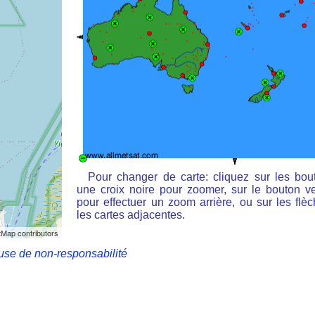
Pour changer de carte: cliquez sur les bou
une croix noire pour zoomer, sur le bouton ve
pour effectuer un zoom arrière, ou sur les flè
les cartes adjacentes.
Map contributors
use de non-responsabilité