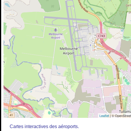
Leaflet
| © OpenStreet
Cartes interactives des aéroports.