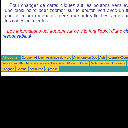
Pour changer de carte: cliquez sur les boutons verts a
une croix noire pour zoomer, sur le bouton vert avec un ti
pour effectuer un zoom arrière, ou sur les flèches vertes p
les cartes adjacentes.
Les informations qui figurent sur ce site font l'objet d'une
cl
responsabilité
Aéroports :
Europe
Afrique
Amérique du Nord
Amérique du Sud
Asie
Australie-Océ
Images satellite
Météo aéroports
Prévisions 10 jours
Climat
Météo marine
Cyclones
Langues
Contact
Actualités
A propos