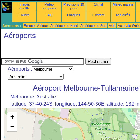
Images
Météo
Prévisions 10
Climat
Météo marine
satellite
aéroports
jours
Foudre
FAQ
Langues
Contact
Actualités
Aéroports :
Europe
Afrique
Amérique du Nord
Amérique du Sud
Asie
Australie-Océ
Aéroports
Aéroports :
Aéroport Melbourne-Tullamarine
Melbourne, Australie
latitude: 37-40-24S, longitude: 144-50-36E, altitude: 132 m
+
−