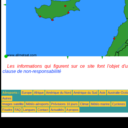
Les informations qui figurent sur ce site font l'objet d'
clause de non-responsabilité
Aéroports :
Europe
Afrique
Amérique du Nord
Amérique du Sud
Asie
Australie-Océ
Autres
Images satellite
Météo aéroports
Prévisions 10 jours
Climat
Météo marine
Cyclones
Foudre
FAQ
Langues
Contact
Actualités
A propos