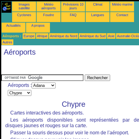
Images
Météo
Prévisions 10
Climat
Météo marine
satellite
aéroports
jours
Cyclones
Foudre
FAQ
Langues
Contact
Actualités
A propos
Aéroports :
Europe
Afrique
Amérique du Nord
Amérique du Sud
Asie
Australie-Océ
Autres
Aéroports
Aéroports :
Chypre
Cartes interactives des aéroports.
Les aéroports disponibles sont représentées par d
disques jaunes et rouges sur la carte.
Passer la souris dessus pour voir le nom de l'aéroport.