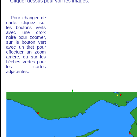
Cliquer dessus pour voir les images.
Pour changer de
carte: cliquez sur
les boutons verts
avec une croix
noire pour zoomer,
sur le bouton vert
avec un tiret pour
effectuer un zoom
arrière, ou sur les
flèches vertes pour
les cartes
adjacentes.