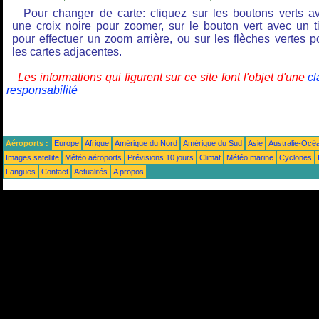
Pour changer de carte: cliquez sur les boutons verts a
une croix noire pour zoomer, sur le bouton vert avec un ti
pour effectuer un zoom arrière, ou sur les flèches vertes p
les cartes adjacentes.
Les informations qui figurent sur ce site font l'objet d'une
cl
responsabilité
Aéroports :
Europe
Afrique
Amérique du Nord
Amérique du Sud
Asie
Australie-Océ
Images satellite
Météo aéroports
Prévisions 10 jours
Climat
Météo marine
Cyclones
Langues
Contact
Actualités
A propos