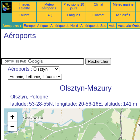
Images
Météo
Prévisions 10
Climat
Météo marine
satellite
aéroports
jours
Foudre
FAQ
Langues
Contact
Actualités
Aéroports :
Europe
Afrique
Amérique du Nord
Amérique du Sud
Asie
Australie-Océ
Aéroports
Aéroports :
Olsztyn-Mazury
Olsztyn, Pologne
latitude: 53-28-55N, longitude: 20-56-16E, altitude: 141 m
+
−