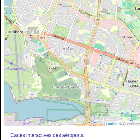
Leaflet
| © OpenStreet
Cartes interactives des aéroports.