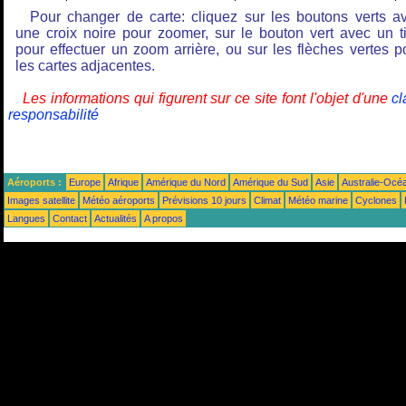
Pour changer de carte: cliquez sur les boutons verts a
une croix noire pour zoomer, sur le bouton vert avec un ti
pour effectuer un zoom arrière, ou sur les flèches vertes p
les cartes adjacentes.
Les informations qui figurent sur ce site font l'objet d'une
cl
responsabilité
Aéroports :
Europe
Afrique
Amérique du Nord
Amérique du Sud
Asie
Australie-Océ
Images satellite
Météo aéroports
Prévisions 10 jours
Climat
Météo marine
Cyclones
Langues
Contact
Actualités
A propos