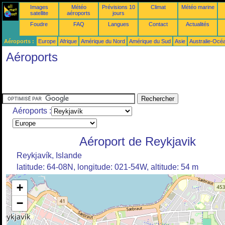
Images
Météo
Prévisions 10
Climat
Météo marine
satellite
aéroports
jours
Foudre
FAQ
Langues
Contact
Actualités
Aéroports :
Europe
Afrique
Amérique du Nord
Amérique du Sud
Asie
Australie-Océ
Aéroports
Aéroports :
Aéroport de Reykjavik
Reykjavík, Islande
latitude: 64-08N, longitude: 021-54W, altitude: 54 m
+
−