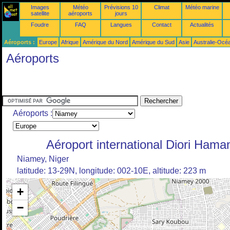
Images
Météo
Prévisions 10
Climat
Météo marine
satellite
aéroports
jours
Foudre
FAQ
Langues
Contact
Actualités
Aéroports :
Europe
Afrique
Amérique du Nord
Amérique du Sud
Asie
Australie-Océ
Aéroports
Aéroports :
Aéroport international Diori Haman
Niamey, Niger
latitude: 13-29N, longitude: 002-10E, altitude: 223 m
+
−