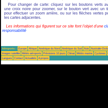
Pour changer de carte: cliquez sur les boutons verts a
une croix noire pour zoomer, sur le bouton vert avec un ti
pour effectuer un zoom arrière, ou sur les flèches vertes p
les cartes adjacentes.
Les informations qui figurent sur ce site font l'objet d'une
cl
responsabilité
Aéroports :
Europe
Afrique
Amérique du Nord
Amérique du Sud
Asie
Australie-Océ
Images satellite
Météo aéroports
Prévisions 10 jours
Climat
Météo marine
Cyclones
Langues
Contact
Actualités
A propos