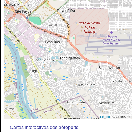
Leaflet
| © OpenStreet
Cartes interactives des aéroports.