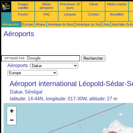
Images
Météo
Prévisions 10
Climat
Météo marine
satellite
aéroports
jours
Foudre
FAQ
Langues
Contact
Actualités
Aéroports :
Europe
Afrique
Amérique du Nord
Amérique du Sud
Asie
Australie-Océ
Aéroports
Aéroports :
Aéroport international Léopold-Sédar-
Dakar, Sénégal
latitude: 14-44N, longitude: 017-30W, altitude: 27 m
+
−