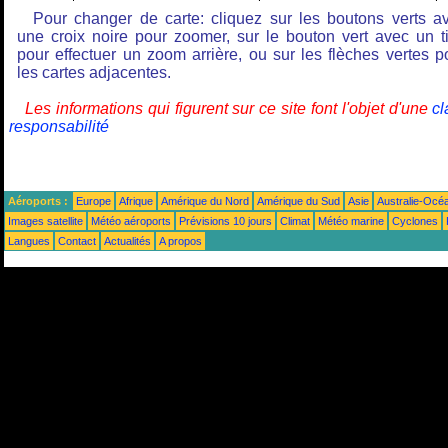
Pour changer de carte: cliquez sur les boutons verts a
une croix noire pour zoomer, sur le bouton vert avec un ti
pour effectuer un zoom arrière, ou sur les flèches vertes p
les cartes adjacentes.
Les informations qui figurent sur ce site font l'objet d'une
cl
responsabilité
Aéroports :
Europe
Afrique
Amérique du Nord
Amérique du Sud
Asie
Australie-Océ
Images satellite
Météo aéroports
Prévisions 10 jours
Climat
Météo marine
Cyclones
Langues
Contact
Actualités
A propos