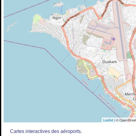
Leaflet
| © OpenStreet
Cartes interactives des aéroports.