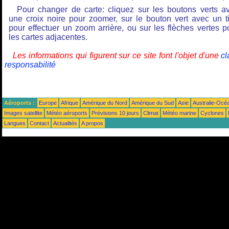
Pour changer de carte: cliquez sur les boutons verts a
une croix noire pour zoomer, sur le bouton vert avec un ti
pour effectuer un zoom arrière, ou sur les flèches vertes p
les cartes adjacentes.
Les informations qui figurent sur ce site font l'objet d'une
cl
responsabilité
Aéroports :
Europe
Afrique
Amérique du Nord
Amérique du Sud
Asie
Australie-Océ
Images satellite
Météo aéroports
Prévisions 10 jours
Climat
Météo marine
Cyclones
Langues
Contact
Actualités
A propos