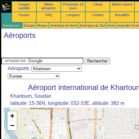
Images
Météo
Prévisions 10
Climat
Météo marine
satellite
aéroports
jours
Foudre
FAQ
Langues
Contact
Actualités
Aéroports :
Europe
Afrique
Amérique du Nord
Amérique du Sud
Asie
Australie-Océ
Aéroports
Aéroports :
Aéroport international de Khartou
Khartoum, Soudan
latitude: 15-36N, longitude: 032-33E, altitude: 382 m
+
−