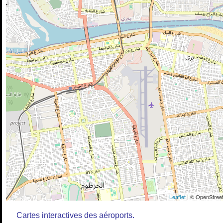
Leaflet
| © OpenStreet
Cartes interactives des aéroports.