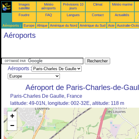
Images
Météo
Prévisions 10
Climat
Météo marine
satellite
aéroports
jours
Foudre
FAQ
Langues
Contact
Actualités
Aéroports :
Europe
Afrique
Amérique du Nord
Amérique du Sud
Asie
Australie-Océ
Aéroports
Aéroports :
Aéroport de Paris-Charles-de-Gaul
Paris-Charles De Gaulle, France
latitude: 49-01N, longitude: 002-32E, altitude: 118 m
+
−