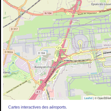
Leaflet
| © OpenStreet
Cartes interactives des aéroports.