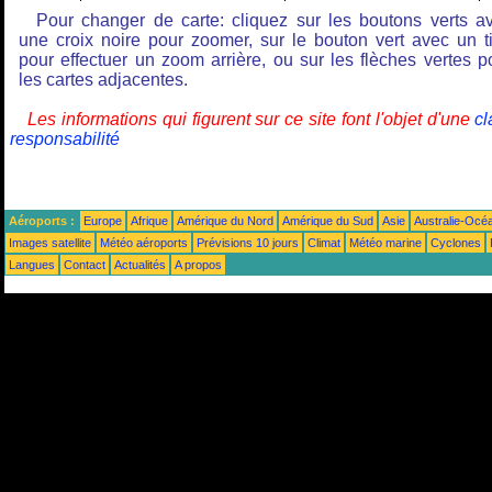
Pour changer de carte: cliquez sur les boutons verts a
une croix noire pour zoomer, sur le bouton vert avec un ti
pour effectuer un zoom arrière, ou sur les flèches vertes p
les cartes adjacentes.
Les informations qui figurent sur ce site font l'objet d'une
cl
responsabilité
Aéroports :
Europe
Afrique
Amérique du Nord
Amérique du Sud
Asie
Australie-Océ
Images satellite
Météo aéroports
Prévisions 10 jours
Climat
Météo marine
Cyclones
Langues
Contact
Actualités
A propos