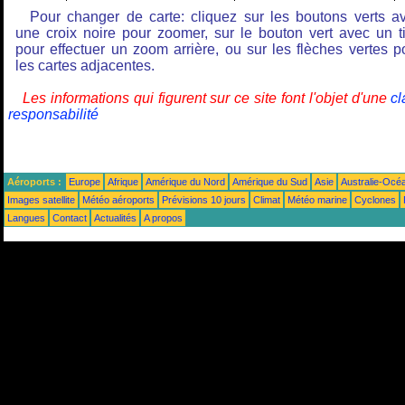
Pour changer de carte: cliquez sur les boutons verts a
une croix noire pour zoomer, sur le bouton vert avec un ti
pour effectuer un zoom arrière, ou sur les flèches vertes p
les cartes adjacentes.
Les informations qui figurent sur ce site font l'objet d'une
cl
responsabilité
Aéroports :
Europe
Afrique
Amérique du Nord
Amérique du Sud
Asie
Australie-Océ
Images satellite
Météo aéroports
Prévisions 10 jours
Climat
Météo marine
Cyclones
Langues
Contact
Actualités
A propos