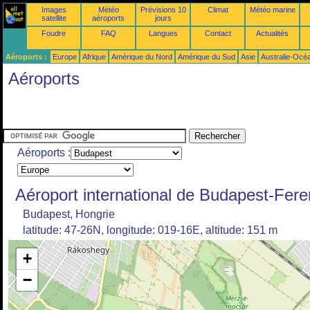
Images
Météo
Prévisions 10
Climat
Météo marine
satellite
aéroports
jours
Foudre
FAQ
Langues
Contact
Actualités
Aéroports :
Europe
Afrique
Amérique du Nord
Amérique du Sud
Asie
Australie-Océ
Aéroports
Aéroports :
Aéroport international de Budapest-Fere
Budapest, Hongrie
latitude: 47-26N, longitude: 019-16E, altitude: 151 m
+
−