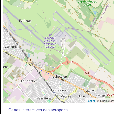
Leaflet
| © OpenStreet
Cartes interactives des aéroports.