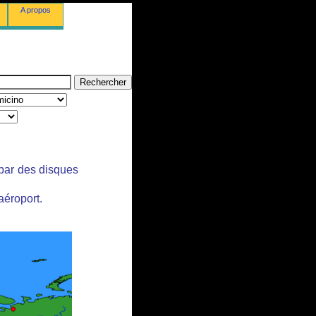
A propos
 par des disques
aéroport.