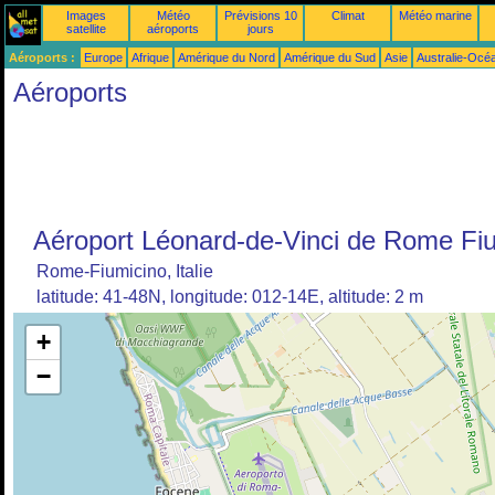
Images
Météo
Prévisions 10
Climat
Météo marine
satellite
aéroports
jours
Aéroports :
Europe
Afrique
Amérique du Nord
Amérique du Sud
Asie
Australie-Océ
Aéroports
Aéroport Léonard-de-Vinci de Rome Fi
Rome-Fiumicino, Italie
latitude: 41-48N, longitude: 012-14E, altitude: 2 m
+
−