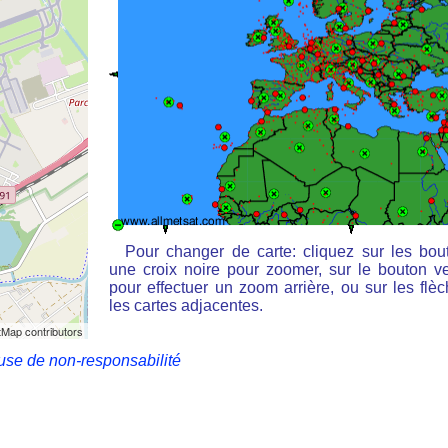
Pour changer de carte: cliquez sur les bou
une croix noire pour zoomer, sur le bouton ve
pour effectuer un zoom arrière, ou sur les flè
les cartes adjacentes.
Map contributors
use de non-responsabilité