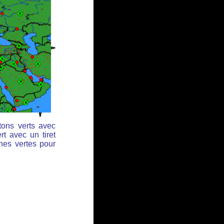
tons verts avec
rt avec un tiret
ches vertes pour