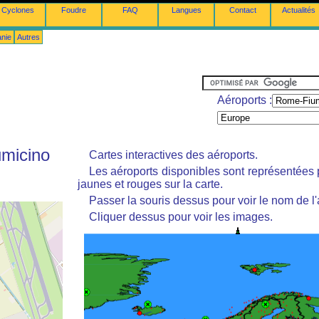
Cyclones
Foudre
FAQ
Langues
Contact
Actualités
anie
Autres
Aéroports :
umicino
Cartes interactives des aéroports.
Les aéroports disponibles sont représentées
jaunes et rouges sur la carte.
Passer la souris dessus pour voir le nom de l'
Cliquer dessus pour voir les images.