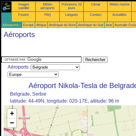
Images
Météo
Prévisions 10
Climat
Météo marine
satellite
aéroports
jours
Foudre
FAQ
Langues
Contact
Actualités
Aéroports :
Europe
Afrique
Amérique du Nord
Amérique du Sud
Asie
Australie-Océ
Aéroports
Aéroports :
Aéroport Nikola-Tesla de Belgrad
Belgrade, Serbie
latitude: 44-49N, longitude: 020-17E, altitude: 96 m
+
−