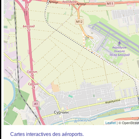
Leaflet
| © OpenStreet
Cartes interactives des aéroports.