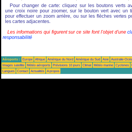
Pour changer de carte: cliquez sur les boutons verts a
une croix noire pour zoomer, sur le bouton vert avec un ti
pour effectuer un zoom arrière, ou sur les flèches vertes p
les cartes adjacentes.
Les informations qui figurent sur ce site font l'objet d'une
cl
responsabilité
Aéroports :
Europe
Afrique
Amérique du Nord
Amérique du Sud
Asie
Australie-Océ
Images satellite
Météo aéroports
Prévisions 10 jours
Climat
Météo marine
Cyclones
Langues
Contact
Actualités
A propos