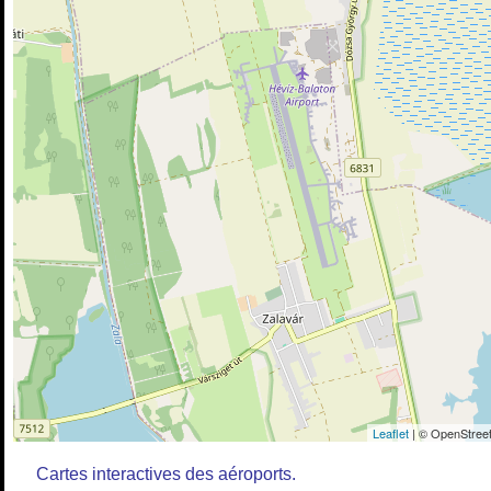
Leaflet
| © OpenStreet
Cartes interactives des aéroports.