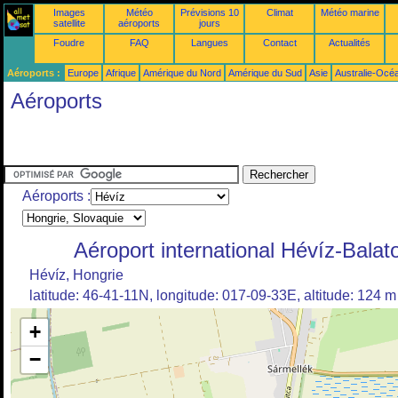
Images
Météo
Prévisions 10
Climat
Météo marine
satellite
aéroports
jours
Foudre
FAQ
Langues
Contact
Actualités
Aéroports :
Europe
Afrique
Amérique du Nord
Amérique du Sud
Asie
Australie-Océ
Aéroports
Aéroports :
Aéroport international Hévíz-Balat
Hévíz, Hongrie
latitude: 46-41-11N, longitude: 017-09-33E, altitude: 124 m
+
−