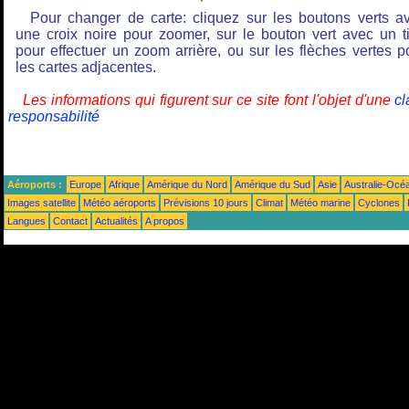
Pour changer de carte: cliquez sur les boutons verts a
une croix noire pour zoomer, sur le bouton vert avec un ti
pour effectuer un zoom arrière, ou sur les flèches vertes p
les cartes adjacentes.
Les informations qui figurent sur ce site font l'objet d'une
cl
responsabilité
Aéroports :
Europe
Afrique
Amérique du Nord
Amérique du Sud
Asie
Australie-Océ
Images satellite
Météo aéroports
Prévisions 10 jours
Climat
Météo marine
Cyclones
Langues
Contact
Actualités
A propos