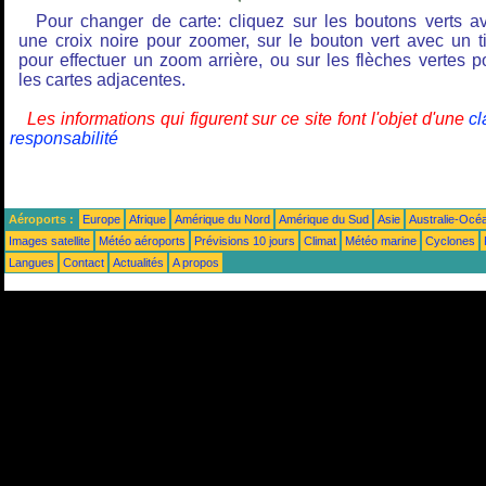
Pour changer de carte: cliquez sur les boutons verts a
une croix noire pour zoomer, sur le bouton vert avec un ti
pour effectuer un zoom arrière, ou sur les flèches vertes p
les cartes adjacentes.
Les informations qui figurent sur ce site font l'objet d'une
cl
responsabilité
Aéroports :
Europe
Afrique
Amérique du Nord
Amérique du Sud
Asie
Australie-Océ
Images satellite
Météo aéroports
Prévisions 10 jours
Climat
Météo marine
Cyclones
Langues
Contact
Actualités
A propos