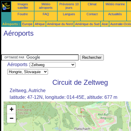
Images
Météo
Prévisions 10
Climat
Météo marine
satellite
aéroports
jours
Foudre
FAQ
Langues
Contact
Actualités
Aéroports :
Europe
Afrique
Amérique du Nord
Amérique du Sud
Asie
Australie-Océ
Aéroports
Aéroports :
Circuit de Zeltweg
Zeltweg, Autriche
latitude: 47-12N, longitude: 014-45E, altitude: 677 m
+
−