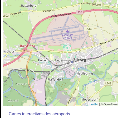
Leaflet
| © OpenStreet
Cartes interactives des aéroports.