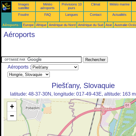
Images
Météo
Prévisions 10
Climat
Météo marine
satellite
aéroports
jours
Foudre
FAQ
Langues
Contact
Actualités
Aéroports :
Europe
Afrique
Amérique du Nord
Amérique du Sud
Asie
Australie-Océ
Aéroports
Aéroports :
Piešťany, Slovaquie
latitude: 48-37-30N, longitude: 017-49-43E, altitude: 163 m
+
−