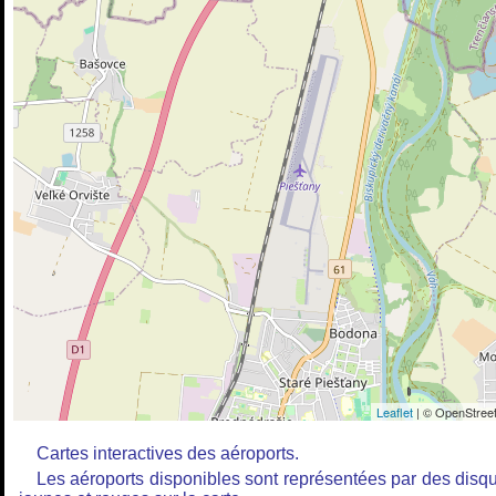
Leaflet
| © OpenStreet
Cartes interactives des aéroports.
Les aéroports disponibles sont représentées par des disq