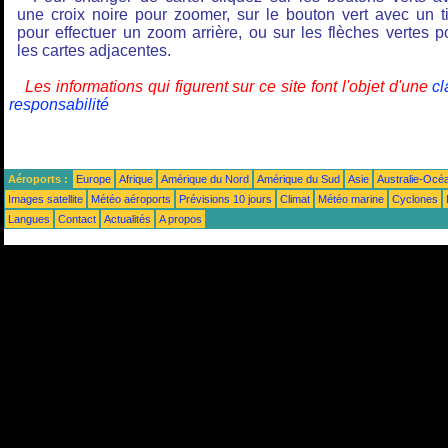
une croix noire pour zoomer, sur le bouton vert avec un ti
pour effectuer un zoom arrière, ou sur les flèches vertes p
les cartes adjacentes.
Les informations qui figurent sur ce site font l'objet d'une
cl
responsabilité
Aéroports :
Europe
Afrique
Amérique du Nord
Amérique du Sud
Asie
Australie-Océ
Images satellite
Météo aéroports
Prévisions 10 jours
Climat
Météo marine
Cyclones
Langues
Contact
Actualités
A propos