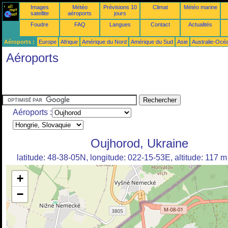
Images
Météo
Prévisions 10
Climat
Météo marine
satellite
aéroports
jours
Foudre
FAQ
Langues
Contact
Actualités
Aéroports :
Europe
Afrique
Amérique du Nord
Amérique du Sud
Asie
Australie-Océ
Aéroports
Aéroports :
Oujhorod, Ukraine
latitude: 48-38-05N, longitude: 022-15-53E, altitude: 117 m
+
−