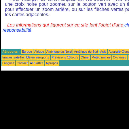
une croix noire pour zoomer, sur le bouton vert avec un ti
pour effectuer un zoom arrière, ou sur les flèches vertes p
les cartes adjacentes.
Les informations qui figurent sur ce site font l'objet d'une
cl
responsabilité
Aéroports :
Europe
Afrique
Amérique du Nord
Amérique du Sud
Asie
Australie-Océ
Images satellite
Météo aéroports
Prévisions 10 jours
Climat
Météo marine
Cyclones
Langues
Contact
Actualités
A propos