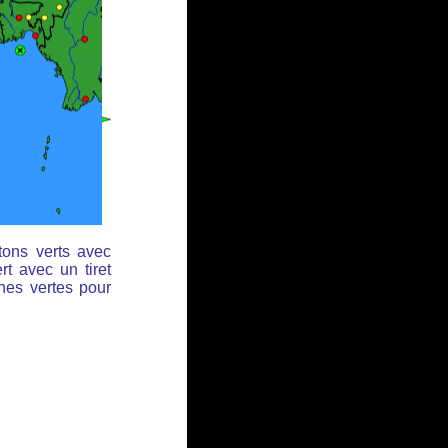
tons verts avec
rt avec un tiret
ches vertes pour