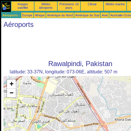
Images
Météo
Prévisions 10
Climat
Météo marine
satellite
aéroports
jours
Aéroports :
Europe
Afrique
Amérique du Nord
Amérique du Sud
Asie
Australie-Océ
Aéroports
Rawalpindi, Pakistan
latitude: 33-37N, longitude: 073-06E, altitude: 507 m
+
−