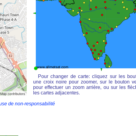
Pour changer de carte: cliquez sur les bou
une croix noire pour zoomer, sur le bouton ve
pour effectuer un zoom arrière, ou sur les flè
les cartes adjacentes.
Map contributors
use de non-responsabilité