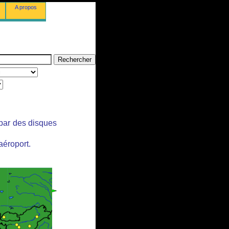
A propos
 par des disques
aéroport.