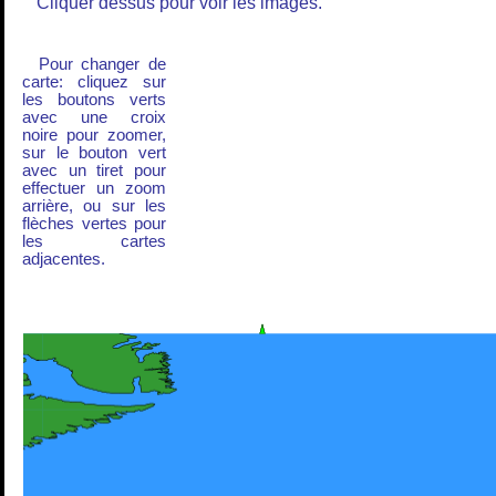
Cliquer dessus pour voir les images.
Pour changer de
carte: cliquez sur
les boutons verts
avec une croix
noire pour zoomer,
sur le bouton vert
avec un tiret pour
effectuer un zoom
arrière, ou sur les
flèches vertes pour
les cartes
adjacentes.