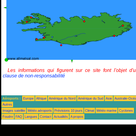
Les informations qui figurent sur ce site font l'objet d'
clause de non-responsabilité
Aéroports :
Europe
Afrique
Amérique du Nord
Amérique du Sud
Asie
Australie-Océ
Autres
Images satellite
Météo aéroports
Prévisions 10 jours
Climat
Météo marine
Cyclones
Foudre
FAQ
Langues
Contact
Actualités
A propos