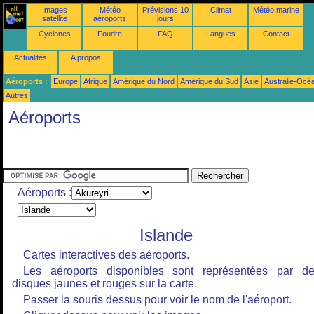
Images
Météo
Prévisions 10
Climat
Météo marine
satellite
aéroports
jours
Cyclones
Foudre
FAQ
Langues
Contact
Actualités
A propos
Aéroports :
Europe
Afrique
Amérique du Nord
Amérique du Sud
Asie
Australie-Océ
Autres
Aéroports
Aéroports :
Islande
Cartes interactives des aéroports.
Les aéroports disponibles sont représentées par d
disques jaunes et rouges sur la carte.
Passer la souris dessus pour voir le nom de l'aéroport.