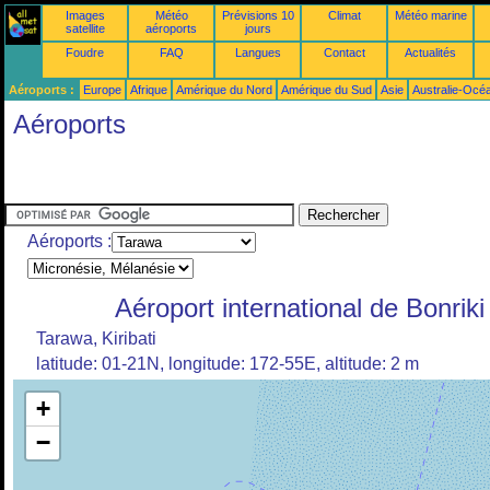
Images
Météo
Prévisions 10
Climat
Météo marine
satellite
aéroports
jours
Foudre
FAQ
Langues
Contact
Actualités
Aéroports :
Europe
Afrique
Amérique du Nord
Amérique du Sud
Asie
Australie-Océ
Aéroports
Aéroports :
Aéroport international de Bonriki
Tarawa, Kiribati
latitude: 01-21N, longitude: 172-55E, altitude: 2 m
+
−