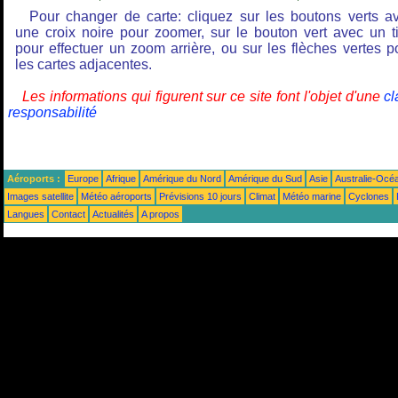
Pour changer de carte: cliquez sur les boutons verts a
une croix noire pour zoomer, sur le bouton vert avec un ti
pour effectuer un zoom arrière, ou sur les flèches vertes p
les cartes adjacentes.
Les informations qui figurent sur ce site font l'objet d'une
cl
responsabilité
Aéroports :
Europe
Afrique
Amérique du Nord
Amérique du Sud
Asie
Australie-Océ
Images satellite
Météo aéroports
Prévisions 10 jours
Climat
Météo marine
Cyclones
Langues
Contact
Actualités
A propos