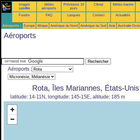
Images
Météo
Prévisions 10
Climat
Météo marine
satellite
aéroports
jours
Foudre
FAQ
Langues
Contact
Actualités
Aéroports :
Europe
Afrique
Amérique du Nord
Amérique du Sud
Asie
Australie-Océ
Aéroports
Aéroports :
Rota, Îles Mariannes, États-Unis
latitude: 14-11N, longitude: 145-15E, altitude: 185 m
+
−