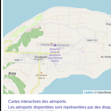
Leaflet
| © OpenStreet
Cartes interactives des aéroports.
Les aéroports disponibles sont représentées par des disq