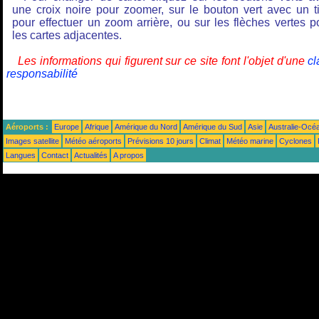
une croix noire pour zoomer, sur le bouton vert avec un ti
pour effectuer un zoom arrière, ou sur les flèches vertes p
les cartes adjacentes.
Les informations qui figurent sur ce site font l'objet d'une
cl
responsabilité
Aéroports :
Europe
Afrique
Amérique du Nord
Amérique du Sud
Asie
Australie-Océ
Images satellite
Météo aéroports
Prévisions 10 jours
Climat
Météo marine
Cyclones
Langues
Contact
Actualités
A propos