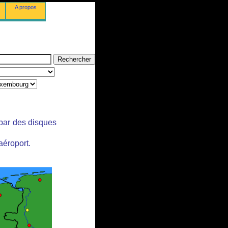
A propos
 par des disques
aéroport.