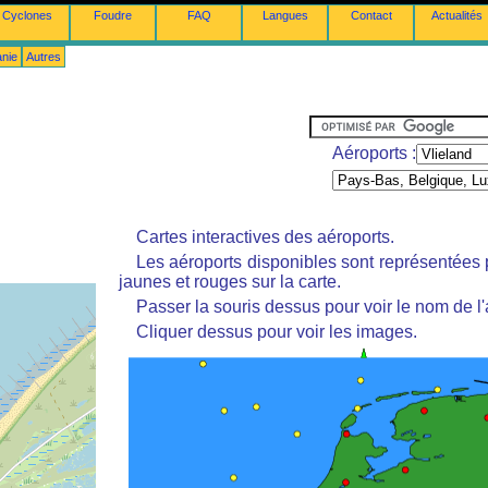
Cyclones
Foudre
FAQ
Langues
Contact
Actualités
anie
Autres
Aéroports :
Cartes interactives des aéroports.
Les aéroports disponibles sont représentées
jaunes et rouges sur la carte.
Passer la souris dessus pour voir le nom de l'
Cliquer dessus pour voir les images.