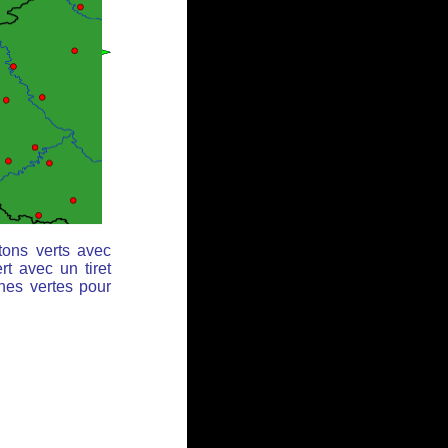
tons verts avec
rt avec un tiret
ches vertes pour