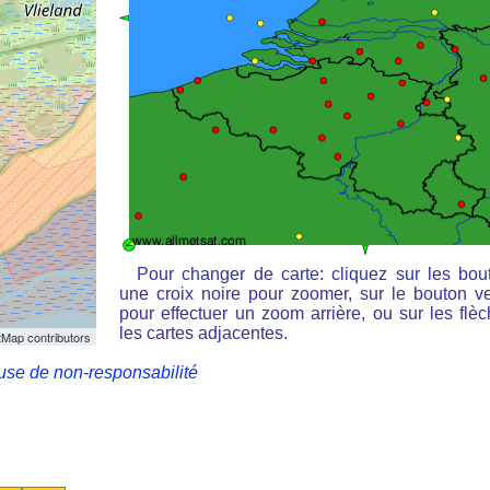
Pour changer de carte: cliquez sur les bou
une croix noire pour zoomer, sur le bouton ve
pour effectuer un zoom arrière, ou sur les flè
les cartes adjacentes.
Map contributors
use de non-responsabilité