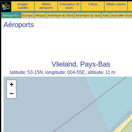
Images
Météo
Prévisions 10
Climat
Météo marine
satellite
aéroports
jours
Aéroports :
Europe
Afrique
Amérique du Nord
Amérique du Sud
Asie
Australie-Océ
Aéroports
Vlieland, Pays-Bas
latitude: 53-15N, longitude: 004-55E, altitude: 11 m
+
−