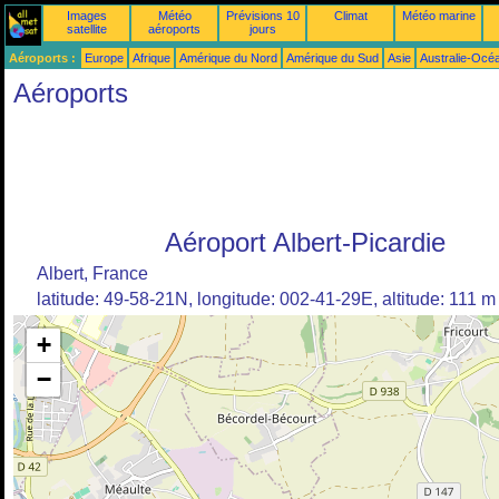
Images
Météo
Prévisions 10
Climat
Météo marine
satellite
aéroports
jours
Aéroports :
Europe
Afrique
Amérique du Nord
Amérique du Sud
Asie
Australie-Océ
Aéroports
Aéroport Albert-Picardie
Albert, France
latitude: 49-58-21N, longitude: 002-41-29E, altitude: 111 m
+
−