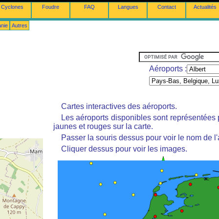
Cyclones
Foudre
FAQ
Langues
Contact
Actualités
anie
Autres
Aéroports :
Cartes interactives des aéroports.
Les aéroports disponibles sont représentées
jaunes et rouges sur la carte.
Passer la souris dessus pour voir le nom de l'
Cliquer dessus pour voir les images.