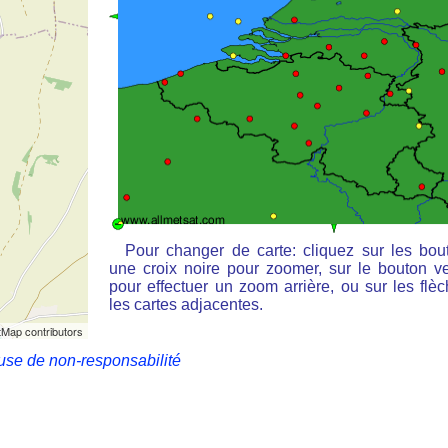
Pour changer de carte: cliquez sur les bou
une croix noire pour zoomer, sur le bouton ve
pour effectuer un zoom arrière, ou sur les flè
les cartes adjacentes.
Map contributors
use de non-responsabilité