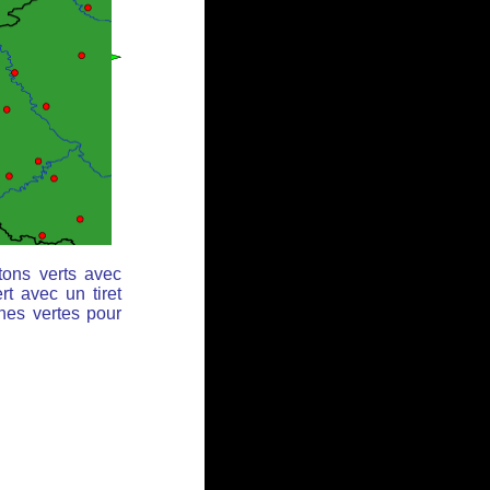
tons verts avec
rt avec un tiret
ches vertes pour