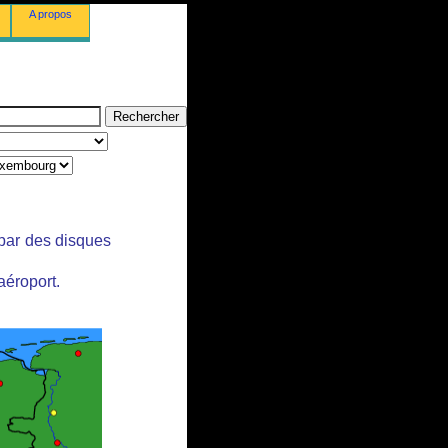
A propos
 par des disques
aéroport.