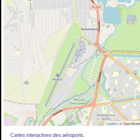
Leaflet
| © OpenStreet
Cartes interactives des aéroports.