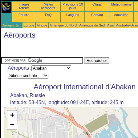
Images
Météo
Prévisions 10
Climat
Météo marine
satellite
aéroports
jours
Foudre
FAQ
Langues
Contact
Actualités
Aéroports :
Europe
Afrique
Amérique du Nord
Amérique du Sud
Asie
Australie-Océ
Aéroports
Aéroports :
Aéroport international d'Abakan
Abakan, Russie
latitude: 53-45N, longitude: 091-24E, altitude: 245 m
+
−