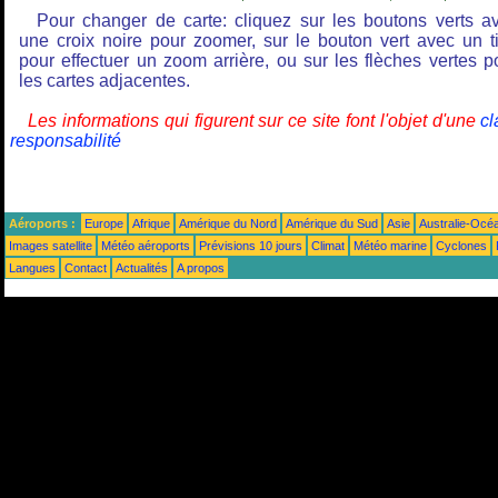
Pour changer de carte: cliquez sur les boutons verts a
une croix noire pour zoomer, sur le bouton vert avec un ti
pour effectuer un zoom arrière, ou sur les flèches vertes p
les cartes adjacentes.
Les informations qui figurent sur ce site font l'objet d'une
cl
responsabilité
Aéroports :
Europe
Afrique
Amérique du Nord
Amérique du Sud
Asie
Australie-Océ
Images satellite
Météo aéroports
Prévisions 10 jours
Climat
Météo marine
Cyclones
Langues
Contact
Actualités
A propos