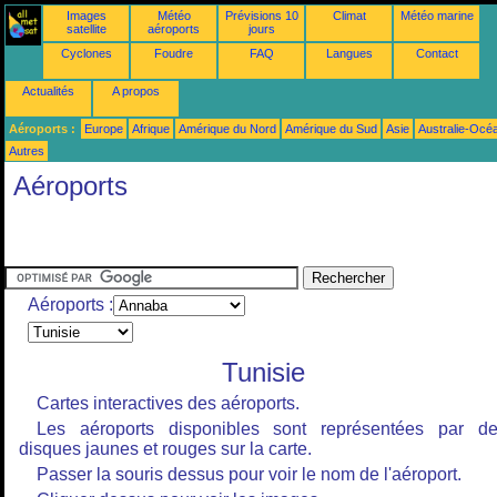
Images
Météo
Prévisions 10
Climat
Météo marine
satellite
aéroports
jours
Cyclones
Foudre
FAQ
Langues
Contact
Actualités
A propos
Aéroports :
Europe
Afrique
Amérique du Nord
Amérique du Sud
Asie
Australie-Océ
Autres
Aéroports
Aéroports :
Tunisie
Cartes interactives des aéroports.
Les aéroports disponibles sont représentées par d
disques jaunes et rouges sur la carte.
Passer la souris dessus pour voir le nom de l'aéroport.