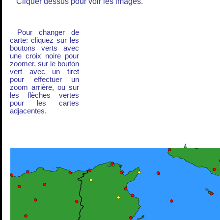
Cliquer dessus pour voir les images.
Pour changer de
carte: cliquez sur les
boutons verts avec
une croix noire pour
zoomer, sur le bouton
vert avec un tiret
pour effectuer un
zoom arrière, ou sur
les flèches vertes
pour les cartes
adjacentes.