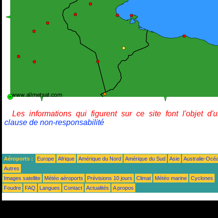
Les informations qui figurent sur ce site font l'objet d'
clause de non-responsabilité
Aéroports :
Europe
Afrique
Amérique du Nord
Amérique du Sud
Asie
Australie-Océ
Autres
Images satellite
Météo aéroports
Prévisions 10 jours
Climat
Météo marine
Cyclones
Foudre
FAQ
Langues
Contact
Actualités
A propos