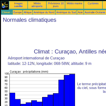
Images
Météo
Prévisions 10
Météo marine
Cyclones
satellite
aéroports
jours
Climat :
Europe
Afrique
Amérique du Nord
Amérique du Sud
Asie
Australie-Océanie
Normales climatiques
Climat : Curaçao, Antilles né
Aéroport international de Curaçao
latitude: 12-12N, longitude: 068-58W, altitude: 9 m
Le terme précipita
du ciel, sous forme 
la