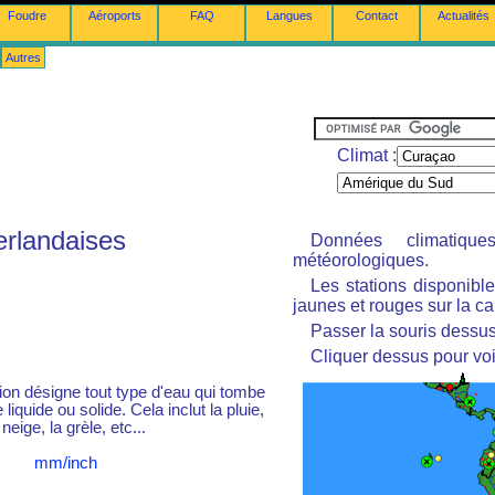
Foudre
Aéroports
FAQ
Langues
Contact
Actualités
Autres
Climat :
erlandaises
Données climatiq
météorologiques.
Les stations disponibl
jaunes et rouges sur la ca
Passer la souris dessus 
Cliquer dessus pour voi
tion désigne tout type d'eau qui tombe
liquide ou solide. Cela inclut la pluie,
 neige, la grèle, etc...
mm/inch