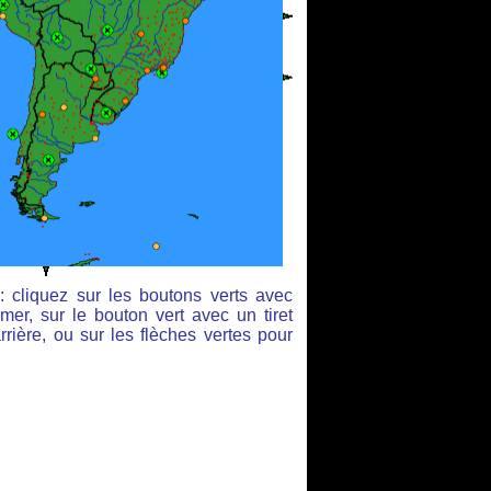
: cliquez sur les boutons verts avec
mer, sur le bouton vert avec un tiret
rière, ou sur les flèches vertes pour