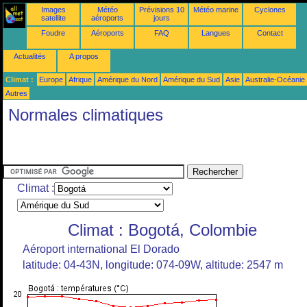
Images
Météo
Prévisions 10
Météo marine
Cyclones
satellite
aéroports
jours
Foudre
Aéroports
FAQ
Langues
Contact
Actualités
A propos
Climat :
Europe
Afrique
Amérique du Nord
Amérique du Sud
Asie
Australie-Océanie
Autres
Normales climatiques
Climat :
Climat : Bogotá, Colombie
Aéroport international El Dorado
latitude: 04-43N, longitude: 074-09W, altitude: 2547 m