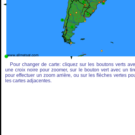
Pour changer de carte: cliquez sur les boutons verts av
une croix noire pour zoomer, sur le bouton vert avec un tir
pour effectuer un zoom arrière, ou sur les flèches vertes po
les cartes adjacentes.