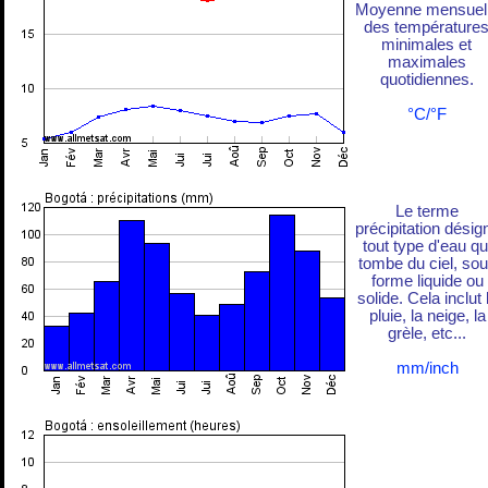
Moyenne mensuel
des température
minimales et
maximales
quotidiennes.
°C/°F
Le terme
précipitation désig
tout type d'eau qu
tombe du ciel, so
forme liquide ou
solide. Cela inclut 
pluie, la neige, la
grèle, etc...
mm/inch