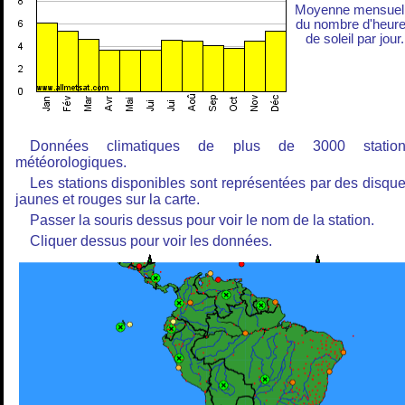
Moyenne mensuel
du nombre d'heur
de soleil par jour.
Données climatiques de plus de 3000 station
météorologiques.
Les stations disponibles sont représentées par des disqu
jaunes et rouges sur la carte.
Passer la souris dessus pour voir le nom de la station.
Cliquer dessus pour voir les données.