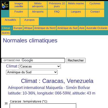
Images
Météo
Prévisions 10
Météo marine
Cyclones
satellite
aéroports
jours
Foudre
Aéroports
FAQ
Langues
Contact
Actualités
A propos
Climat :
Europe
Afrique
Amérique du Nord
Amérique du Sud
Asie
Australie-Océanie
Autres
Normales climatiques
Climat :
Climat : Caracas, Venezuela
Aéroport international Maiquetía - Simón Bolívar
latitude: 10-36N, longitude: 066-59W, altitude: 43 m