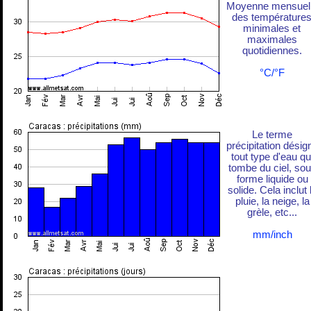
Moyenne mensuel
des température
minimales et
maximales
quotidiennes.
°C/°F
Le terme
précipitation désig
tout type d'eau qu
tombe du ciel, so
forme liquide ou
solide. Cela inclut 
pluie, la neige, la
grèle, etc...
mm/inch