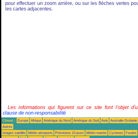
pour effectuer un zoom arrière, ou sur les flèches vertes po
les cartes adjacentes.
Les informations qui figurent sur ce site font l'objet d'
clause de non-responsabilité
Climat :
Europe
Afrique
Amérique du Nord
Amérique du Sud
Asie
Australie-Océanie
Autres
Images satellite
Météo aéroports
Prévisions 10 jours
Météo marine
Cyclones
Foudre