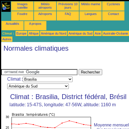
Images
Météo
Prévisions 10
Météo marine
Cyclones
satellite
aéroports
jours
Foudre
Aéroports
FAQ
Langues
Contact
Actualités
A propos
Climat :
Europe
Afrique
Amérique du Nord
Amérique du Sud
Asie
Australie-Océanie
Autres
Normales climatiques
Climat :
Climat : Brasilia, District fédéral, Brésil
latitude: 15-47S, longitude: 47-56W, altitude: 1160 m
Moyenne mensuel