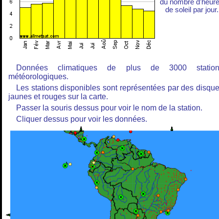
du nombre d'heur
de soleil par jour.
Données climatiques de plus de 3000 station
météorologiques.
Les stations disponibles sont représentées par des disqu
jaunes et rouges sur la carte.
Passer la souris dessus pour voir le nom de la station.
Cliquer dessus pour voir les données.