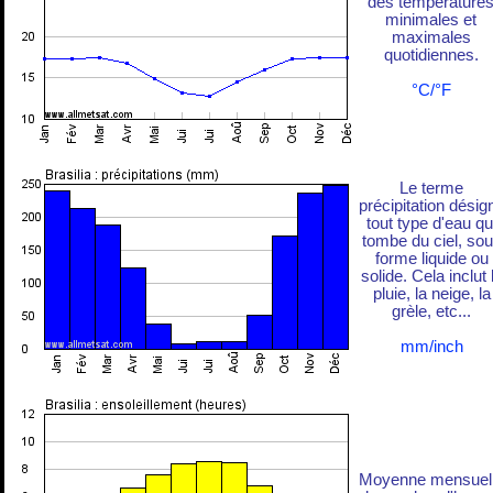
des température
minimales et
maximales
quotidiennes.
°C/°F
Le terme
précipitation désig
tout type d'eau qu
tombe du ciel, so
forme liquide ou
solide. Cela inclut 
pluie, la neige, la
grèle, etc...
mm/inch
Moyenne mensuel