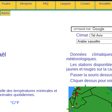
Foudre
Aéroports
FAQ
Langues
Contact
Actualités
Autres
Climat :
aël
Données climatiq
météorologiques.
Les stations disponibl
jaunes et rouges sur la ca
Passer la souris dessus 
Cliquer dessus pour voi
le des températures minimales et
imales quotidiennes.
°C/°F