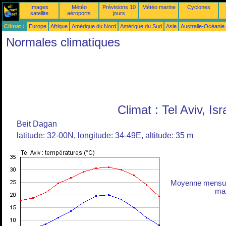
Images
Météo
Prévisions 10
Météo marine
Cyclones
satellite
aéroports
jours
Climat :
Europe
Afrique
Amérique du Nord
Amérique du Sud
Asie
Australie-Océanie
Normales climatiques
Climat : Tel Aviv, Isr
Beit Dagan
latitude: 32-00N, longitude: 34-49E, altitude: 35 m
Moyenne mensuel
max