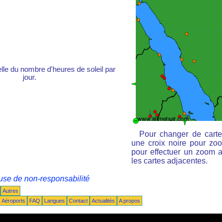
e du nombre d'heures de soleil par
jour.
Pour changer de carte
une croix noire pour zoo
pour effectuer un zoom ar
les cartes adjacentes.
use de non-responsabilité
Autres
Aéroports
FAQ
Langues
Contact
Actualités
A propos